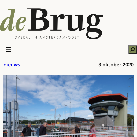
Ga
naar
de
inhoud
Zo
nieuws
3 oktober 2020