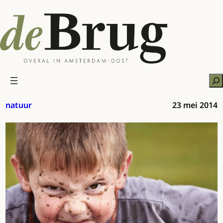
Ga
naar
de
inhoud
Zo
natuur
23 mei 2014