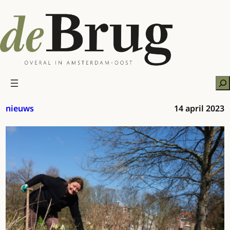
Ga
naar
de
inhoud
Zo
nieuws
14 april 2023