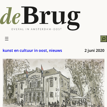
Ga
naar
de
inhoud
Zo
kunst en cultuur in oost
, 
nieuws
2 juni 2020