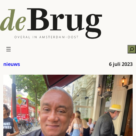
Ga
naar
de
inhoud
Zo
nieuws
6 juli 2023