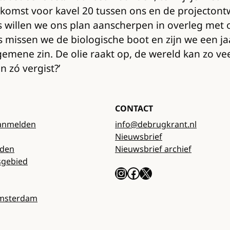
omst voor kavel 20 tussen ons en de projectontwi
ns willen we ons plan aanscherpen in overleg m
missen we de biologische boot en zijn we een jaa
lgemene zin. De olie raakt op, de wereld kan zo vee
 zó vergist?’
CONTACT
anmelden
info@debrugkrant.nl
Nieuwsbrief
rden
Nieuwsbrief archief
sgebied
Instagram
Facebook
X
Amsterdam