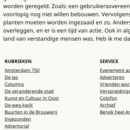
worden geregeld. Zoals: een gebruikersovereenk
voorlopig nog niet willen bebouwen. Vervolge
planten moeten worden ingezaaid en zo. Anders 
overleggen, en er is een tijd van actie. Ook in a
land van verstandige mensen was. Heb ik me dan
RUBRIEKEN
SERVICE
Amsterdam 750
Evenement a
De Jas
Adverteren
Columns
Vrienden wo
De veranderende stad
Verspreiding
Kunst en Cultuur in Oost
Colofon
De weg kwijt
Archief
Buurten in de Brouwerij
Bereik heel 
Ingezonden
Advertorial