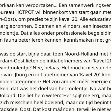
een orkaan kan veroorzaken… Een samenwerkingsv
bureau HOTPOT wil binnenkort van start gaan met 
Oost), om precies te zijn kavel 20. Alle educat
giebronnen. Bloemen en vlinders, een insectenho
olentje. Dat alles onder professionele begeleid
 en fauna beter leren kennen, kennismaken met gr
 was de start bijna daar, toen Noord-Holland m
m-Oost lieten de initiatiefnemers van ‘Kavel 20
windmolentje? Nee, helaas. Het mocht niet van de
van IJburg en initiatiefnemer van ‘Kavel 20’, kon 
windmolencategorieën? Het zou amper méér energi
ken: dat was het doel van het molentje. Na wat be
nd. Die liet hem weten: ‘Het spijt me erg, maar h
zich misschien heel boeiend, maar de tijd begint
adsdeel Oost. Dat kost máánden, terwijl je niet w