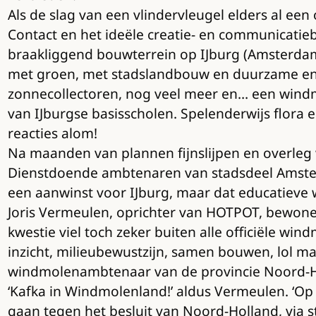
Als de slag van een vlindervleugel elders al 
Contact en het ideële creatie- en communicatie
braakliggend bouwterrein op IJburg (Amsterdam-
met groen, met stadslandbouw en duurzame ener
zonnecollectoren, nog veel meer en… een windm
van IJburgse basisscholen. Spelenderwijs flora
reacties alom!
Na maanden van plannen fijnslijpen en overleg
Dienstdoende ambtenaren van stadsdeel Amsterda
een aanwinst voor IJburg, maar dat educatieve 
Joris Vermeulen, oprichter van HOTPOT, bewoner 
kwestie viel toch zeker buiten alle officiële 
inzicht, milieubewustzijn, samen bouwen, lol ma
windmolenambtenaar van de provincie Noord-Holla
‘Kafka in Windmolenland!’ aldus Vermeulen. ‘Op 
gaan tegen het besluit van Noord-Holland, via st