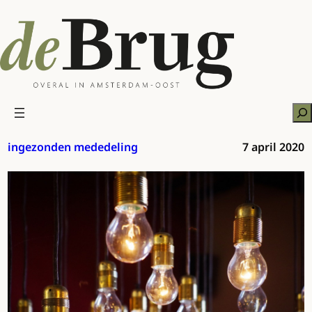
Ga
naar
de
inhoud
Zo
ingezonden mededeling
7 april 2020