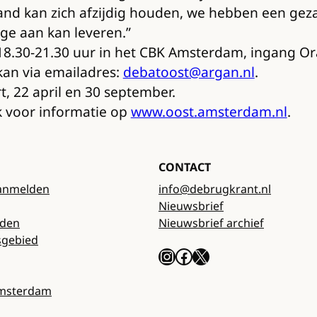
and kan zich afzijdig houden, we hebben een gez
age aan kan leveren.”
 18.30-21.30 uur in het CBK Amsterdam, ingang Oran
kan via emailadres:
debatoost@argan.nl
.
t, 22 april en 30 september.
k voor informatie op
www.oost.amsterdam.nl
.
CONTACT
anmelden
info@debrugkrant.nl
Nieuwsbrief
rden
Nieuwsbrief archief
sgebied
Instagram
Facebook
X
Amsterdam