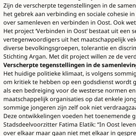
Zijn de verscherpte tegenstellingen in de samen
het gebrek aan verbinding en sociale cohesie in 
over samenleven en verbinden in Oost. Ook wet
Het project ‘Verbinden in Oost’ bestaat uit een
vertegenwoordigers uit het maatschappelijk vel
diverse bevolkingsgroepen, tolerantie en discri
Stichting Argan. Met dit project willen ze de v
Verscherpte tegenstellingen in de samenlevin
Het huidige politieke klimaat, is volgens somm
om kritiek te hebben op een godsdienst wordt ge
als een bedreiging voor de westerse normen e
maatschappelijk organisaties op dat enkele jong
sommige jongeren zijn zelf ook niet verdraag
Deze ontwikkelingen voeden het toenemende gev
Stadsdeelvoorzitter Fatima Elatik: “In Oost le
over elkaar maar gaan niet met elkaar in gespr