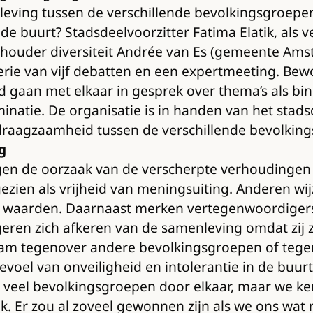
leving tussen de verschillende bevolkingsgroepen 
de buurt? Stadsdeelvoorzitter Fatima Elatik, als v
houder diversiteit Andrée van Es (gemeente Ams
 serie van vijf debatten en een expertmeeting. Bew
d gaan met elkaar in gesprek over thema’s als bi
minatie. De organisatie is in handen van het stads
erdraagzaamheid tussen de verschillende bevolkin
g
igen de oorzaak van de verscherpte verhoudingen
zien als vrijheid van meningsuiting. Anderen wij
n waarden. Daarnaast merken vertegenwoordiger
eren zich afkeren van de samenleving omdat zij z
zaam tegenover andere bevolkingsgroepen of teg
oel van onveiligheid en intolerantie in de buurt
ven veel bevolkingsgroepen door elkaar, maar we 
ek. Er zou al zoveel gewonnen zijn als we ons wa