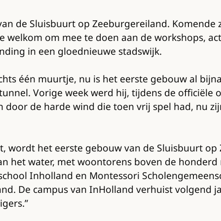
 van de Sluisbuurt op Zeeburgereiland. Komende
te welkom om mee te doen aan de workshops, activ
inding in een gloednieuwe stadswijk.
chts één muurtje, nu is het eerste gebouw al bijn
tunnel. Vorige week werd hij, tijdens de officiël
door de harde wind die toen vrij spel had, nu zi
t, wordt het eerste gebouw van de Sluisbuurt op
 aan het water, met woontorens boven de honderd
school Inholland en Montessori Scholengemeensc
land. De campus van InHolland verhuist volgend 
igers.”