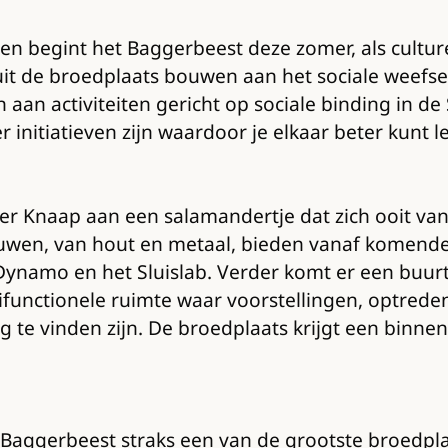
en begint het Baggerbeest deze zomer, als cultur
uit de broedplaats bouwen aan het sociale weefsel
an activiteiten gericht op sociale binding in de 
s er initiatieven zijn waardoor je elkaar beter kun
 Knaap aan een salamandertje dat zich ooit vanui
ouwen, van hout en metaal, bieden vanaf komende 
amo en het Sluislab. Verder komt er een buurtat
unctionele ruimte waar voorstellingen, optredens
te vinden zijn. De broedplaats krijgt een binnen
 Baggerbeest straks een van de grootste broedpl