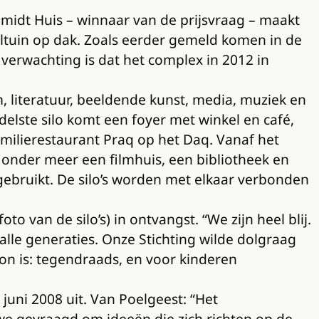
hmidt Huis – winnaar van de prijsvraag – maakt
eeltuin op dak. Zoals eerder gemeld komen in de
verwachting is dat het complex in 2012 in
m, literatuur, beeldende kunst, media, muziek en
lste silo komt een foyer met winkel en café,
amilierestaurant Praq op het Daq. Vanaf het
 onder meer een filmhuis, een bibliotheek en
gebruikt. De silo’s worden met elkaar verbonden
to van de silo’s) in ontvangst. “We zijn heel blij.
lle generaties. Onze Stichting wilde dolgraag
on is: tegendraads, en voor kinderen
uni 2008 uit. Van Poelgeest: “Het
 we gevraagd om ideeën die zich richten op de