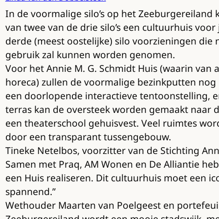
In de voormalige silo’s op het Zeeburgereiland 
van twee van de drie silo’s een cultuurhuis voo
derde (meest oostelijke) silo voorzieningen die
gebruik zal kunnen worden genomen.
Voor het Annie M. G. Schmidt Huis (waarin van al
horeca) zullen de voormalige bezinkputten nog 
een doorlopende interactieve tentoonstelling, 
terras kan de oversteek worden gemaakt naar de
een theaterschool gehuisvest. Veel ruimtes wor
door een transparant tussengebouw.
Tineke Netelbos, voorzitter van de Stichting Annie
Samen met Praq, AM Wonen en De Alliantie hebbe
een Huis realiseren. Dit cultuurhuis moet een i
spannend.”
Wethouder Maarten van Poelgeest en portefeuill
Zeeburgereiland wordt een mooie stadswijk, met