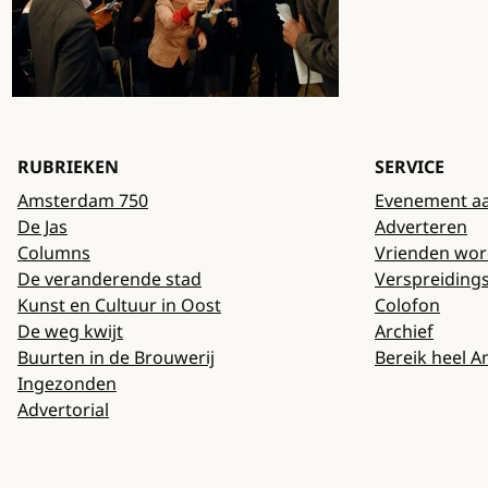
RUBRIEKEN
SERVICE
Amsterdam 750
Evenement a
De Jas
Adverteren
Columns
Vrienden wo
De veranderende stad
Verspreiding
Kunst en Cultuur in Oost
Colofon
De weg kwijt
Archief
Buurten in de Brouwerij
Bereik heel 
Ingezonden
Advertorial