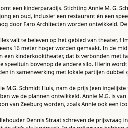
komt een kinderparadijs. Stichting Annie M. G. Sc
r jong en oud, inclusief een restaurant èn een sp
 nog door Faro Architecten worden ontwikkeld. De 
les valt te beleven op het gebied van theater, fil
eens 16 meter hoger worden gemaakt. In de midde
en een kinderkooktheater, dat is verbonden met f
 speeltuin bovenop de andere silo. Hierin wordt
den in samenwerking met lokale partijen dubbel 
 M.G. Schmidt Huis, nam de prijs (een ingelijste fo
n we de plannen ontwikkeld. Annie M.G. is van a
coon van Zeeburg worden, zoals Annie ook een ico
ehouder Dennis Straat schreven de prijsvraag in j
 de silo’s als landmark. In de prijsvraag hebben