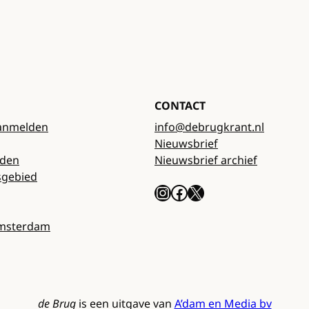
CONTACT
anmelden
info@debrugkrant.nl
Nieuwsbrief
rden
Nieuwsbrief archief
sgebied
Instagram
Facebook
X
Amsterdam
de Brug
is een uitgave van
A’dam en Media bv