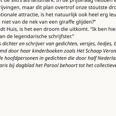
ijvingen, maar dit plan overtrof onze stoutste dr
ionale attractie, is het natuurlijk ook heel erg l
 niet van de nek van een giraffe glijden?”
idt Huis, is het een droom die uitkomt. “Ik ben hi
n de legendarische schrijfster.”
dichter en schrijver van gedichten, versjes, liedjes,
md door haar kinderboeken zoals Het Schaap Veronica,
 de hoofdpersonen in gedichten die door half Neder
aris bij dagblad het Parool behoort tot het collecti