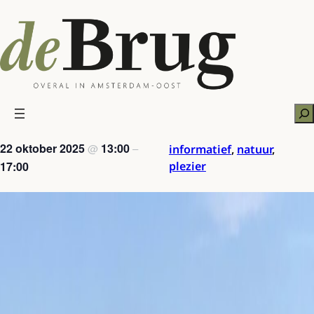
Ga
naar
de
inhoud
Zo
22 oktober 2025
13:00
@
–
informatief
,
natuur
,
17:00
plezier