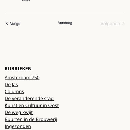
Vandaag
Volgende
Evenementen
Vorige
Eveneme
RUBRIEKEN
Amsterdam 750
De Jas
Columns
De veranderende stad
Kunst en Cultuur in Oost
De weg kwijt
Buurten in de Brouwerij
Ingezonden