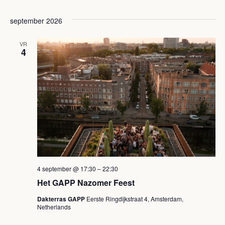
e
k
september 2026
n
e
n
VR
4
n
a
e
v
n
i
w
g
a
e
t
e
i
r
4 september @ 17:30
–
22:30
e
Het GAPP Nazomer Feest
g
Dakterras GAPP
Eerste Ringdijkstraat 4, Amsterdam,
e
Netherlands