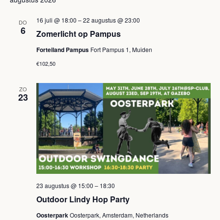
een
e
e
datum.
16 juli @ 18:00
–
22 augustus @ 23:00
n
DO
n
6
Zomerlicht op Pampus
e
e
Forteiland Pampus
Fort Pampus 1, Muiden
m
€102,50
m
e
e
n
ZO
23
t
n
w
t
e
e
e
n
r
Z
g
23 augustus @ 15:00
–
18:30
o
Outdoor Lindy Hop Party
a
e
v
Oosterpark
Oosterpark, Amsterdam, Netherlands