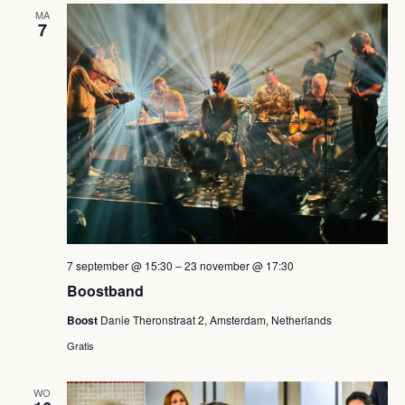
v
MA
7
e
n
n
a
v
i
g
7 september @ 15:30
–
23 november @ 17:30
a
Boostband
t
Boost
Danie Theronstraat 2, Amsterdam, Netherlands
i
Gratis
e
WO