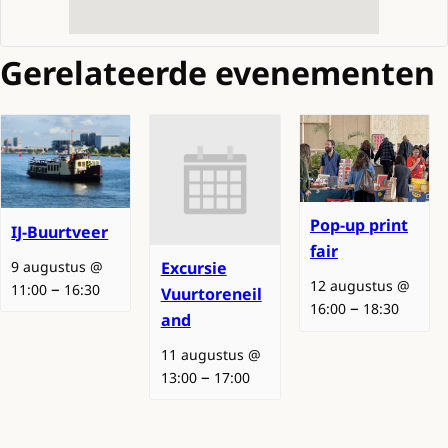
Gerelateerde evenementen
Pop-up print
IJ-Buurtveer
fair
9 augustus @
Excursie
12 augustus @
–
11:00
16:30
Vuurtoreneil
–
16:00
18:30
and
11 augustus @
–
13:00
17:00