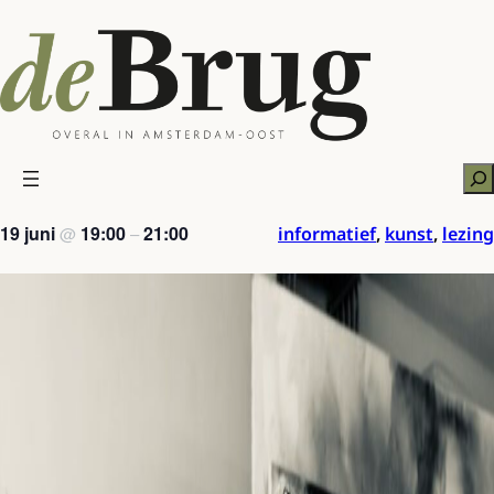
Ga
naar
de
inhoud
Zo
19 juni
19:00
21:00
informatief
,
kunst
,
lezing
@
–