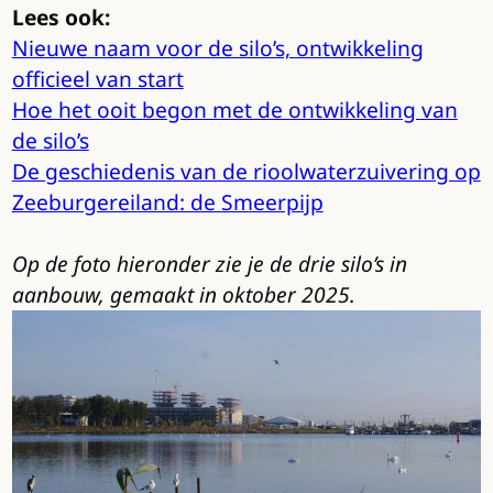
Lees ook:
Nieuwe naam voor de silo’s, ontwikkeling
officieel van start
Hoe het ooit begon met de ontwikkeling van
de silo’s
De geschiedenis van de rioolwaterzuivering op
Zeeburgereiland: de Smeerpijp
Op de foto hieronder zie je de drie silo’s in
aanbouw, gemaakt in oktober 2025.