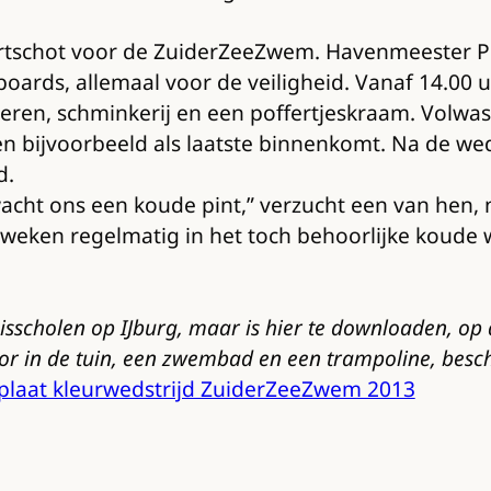
artschot voor de ZuiderZeeZwem. Havenmeester Pe
oards, allemaal voor de veiligheid. Vanaf 14.00 uu
nderen, schminkerij en een poffertjeskraam. Vol
 bijvoorbeeld als laatste binnenkomt. Na de wedst
d.
acht ons een koude pint,” verzucht een van hen,
weken regelmatig in het toch behoorlijke koude w
sscholen op IJburg, maar is hier te downloaden, op 
 voor in de tuin, een zwembad en een trampoline, be
plaat kleurwedstrijd ZuiderZeeZwem 2013