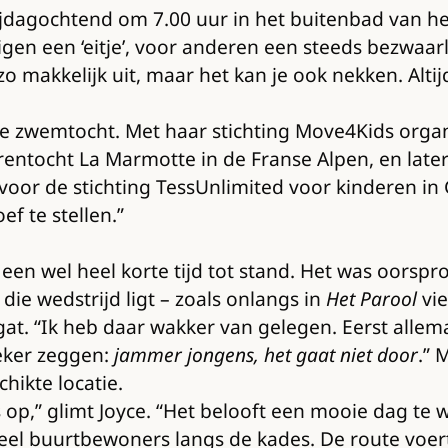
ijdagochtend om 7.00 uur in het buitenbad van h
gen een ‘eitje’, voor anderen een steeds bezwaarl
makkelijk uit, maar het kan je ook nekken. Altijd 
 de zwemtocht. Met haar stichting Move4Kids orga
lrentocht La Marmotte in de Franse Alpen, en later
r de stichting TessUnlimited voor kinderen in G
f te stellen.”
n wel heel korte tijd tot stand. Het was oorspro
 wedstrijd ligt – zoals onlangs in
Het Parool
vie
gat. “Ik heb daar wakker van gelegen. Eerst all
eker zeggen:
jammer jongens, het gaat niet door
.” 
hikte locatie.
 op,” glimt Joyce. “Het belooft een mooie dag te 
el buurtbewoners langs de kades. De route voert