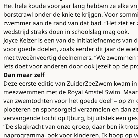
Het hele koude voorjaar lang hebben ze elke vr
borstcrawl onder de knie te krijgen. Voor sommi
zwemmer aan de rand van dat bad. “Het ziet er zo 
wedstrijd straks doen in schoolslag mag ook.
Joyce Keizer is een van de initiatiefnemers van
voor goede doelen, zoals eerder dit jaar de wie
met tweeënveertig deelnemers. “We zwemmen voo
iets doet voor anderen door ook jezelf op de proe
Dan maar zelf
Deze eerste editie van ZuiderZeeZwem kwam in ee
meezwemmen met de Royal Amstel Swim. Maar die
van zwemtochten voor het goede doel’ – op z’n 
ploeteren en sponsorgeld verzamelen en dan z
vervangende tocht op IJburg, bij uitstek een gesc
“De slagkracht van onze groep, daar ben ik trots
naprogramma, ook voor kinderen. Ik hoop op ve