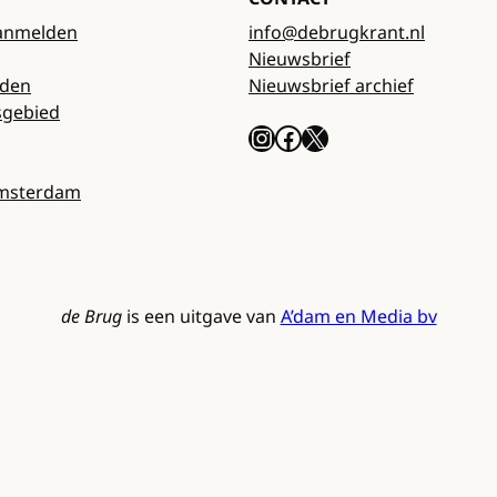
anmelden
info@debrugkrant.nl
Nieuwsbrief
rden
Nieuwsbrief archief
sgebied
Instagram
Facebook
X
Amsterdam
de Brug
is een uitgave van
A’dam en Media bv