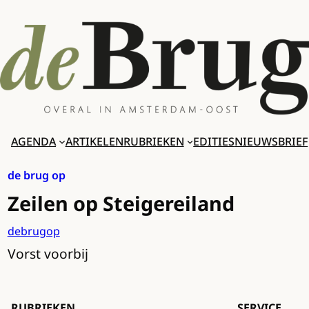
Ga
naar
de
inhoud
AGENDA
ARTIKELEN
RUBRIEKEN
EDITIES
NIEUWSBRIEF
de brug op
Zeilen op Steigereiland
debrugop
Vorst voorbij
RUBRIEKEN
SERVICE