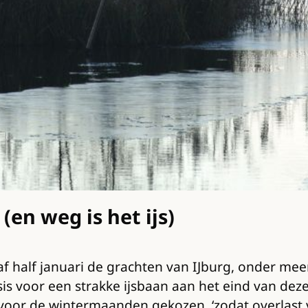
en weg is het ijs)
f half januari de grachten van IJburg, onder me
asis voor een strakke ijsbaan aan het eind van dez
 voor de wintermaanden gekozen, ‘zodat overlas