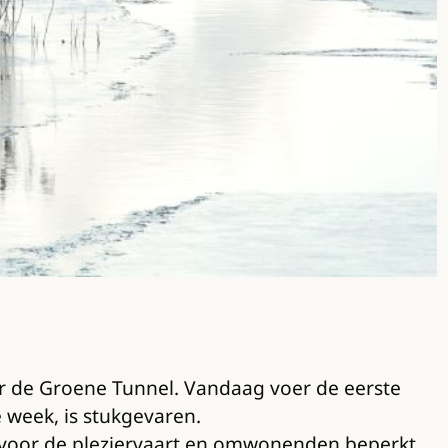
er de Groene Tunnel. Vandaag voer de eerste
e week, is stukgevaren.
t voor de pleziervaart en omwonenden beperkt