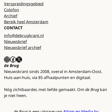
Verspreidingsgebied
Colofon
Archief
Bereik heel Amsterdam
CONTACT
info@debrugkrant.nl
Nieuwsbrief
Nieuwsbrief archief
Instagram
Facebook
X
de Brug
Nieuwskrant sinds 2008, overal in Amsterdam-Oost.
Huis-aan-huis, via 85 afhaalpunten en digitaal.
Nóg zichtbaarder, met liefde gemaakt. Om
de Brug
kan
je niet heen.
de Brug
is een uitgave van
A’dam en Media bv