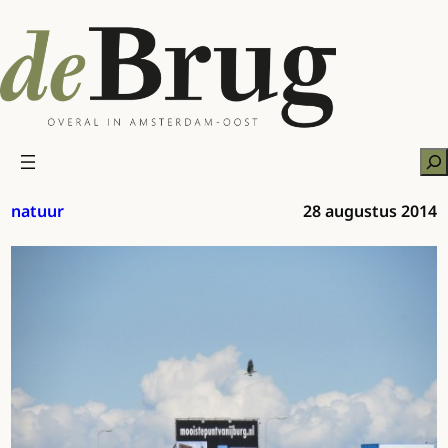
Ga
naar
de
inhoud
Zo
natuur
28 augustus 2014