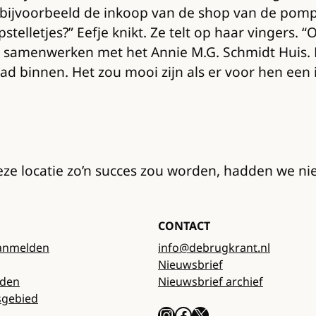
k bijvoorbeeld de inkoop van de shop van de pomp
telletjes?” Eefje knikt. Ze telt op haar vingers. 
k samenwerken met het Annie M.G. Schmidt Huis. H
tad binnen. Het zou mooi zijn als er voor hen e
deze locatie zo’n succes zou worden, hadden we ni
CONTACT
anmelden
info@debrugkrant.nl
Nieuwsbrief
rden
Nieuwsbrief archief
sgebied
Instagram
Facebook
X