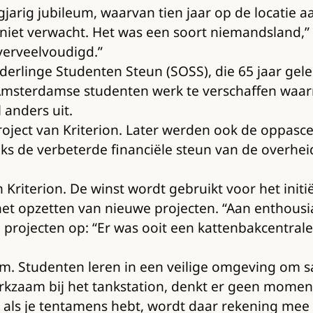
tigjarig jubileum, waarvan tien jaar op de locatie 
iet verwacht. Het was een soort niemandsland,” ze
 verveelvoudigd.”
Onderlinge Studenten Steun (SOSS), die 65 jaar g
m Amsterdamse studenten werk te verschaffen waar
l anders uit.
ject van Kriterion. Later werden ook de oppascen
ks de verbeterde financiële steun van de overheid 
n Kriterion. De winst wordt gebruikt voor het ini
het opzetten van nieuwe projecten. “Aan enthousi
 projecten op: “Er was ooit een kattenbakcentra
zaam. Studenten leren in een veilige omgeving o
 werkzaam bij het tankstation, denkt er geen mome
n; als je tentamens hebt, wordt daar rekening mee 