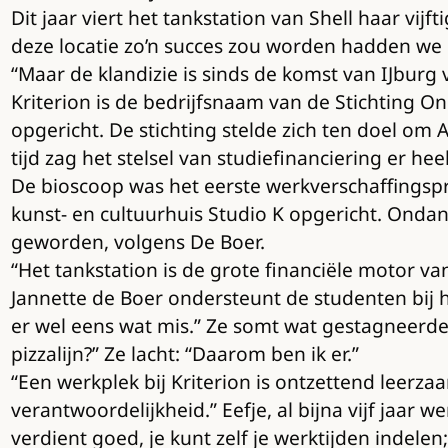
Dit jaar viert het tankstation van Shell haar vijf
deze locatie zo’n succes zou worden hadden we n
“Maar de klandizie is sinds de komst van IJburg
Kriterion is de bedrijfsnaam van de Stichting 
opgericht. De stichting stelde zich ten doel o
tijd zag het stelsel van studiefinanciering er hee
De bioscoop was het eerste werkverschaffingspro
kunst- en cultuurhuis Studio K opgericht. Ondan
geworden, volgens De Boer.
“Het tankstation is de grote financiële motor va
Jannette de Boer ondersteunt de studenten bij 
er wel eens wat mis.” Ze somt wat gestagneerde
pizzalijn?” Ze lacht: “Daarom ben ik er.”
“Een werkplek bij Kriterion is ontzettend leer
verantwoordelijkheid.” Eefje, al bijna vijf jaar
verdient goed, je kunt zelf je werktijden indele