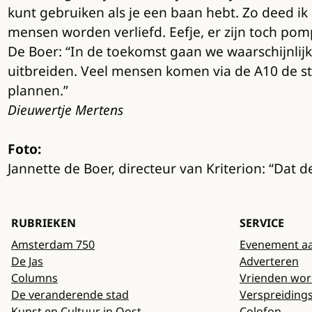
kunt gebruiken als je een baan hebt. Zo deed i
mensen worden verliefd. Eefje, er zijn toch pomps
De Boer: “In de toekomst gaan we waarschijnlij
uitbreiden. Veel mensen komen via de A10 de s
plannen.”
Dieuwertje Mertens
Foto:
Jannette de Boer, directeur van Kriterion: “Dat 
RUBRIEKEN
SERVICE
Amsterdam 750
Evenement a
De Jas
Adverteren
Columns
Vrienden wo
De veranderende stad
Verspreiding
Kunst en Cultuur in Oost
Colofon