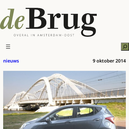
Ga
naar
de
inhoud
Zo
nieuws
9 oktober 2014