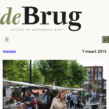
Ga
naar
de
inhoud
Zo
nieuws
7 maart 2013