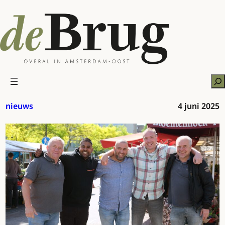
Ga
naar
de
inhoud
Zo
nieuws
4 juni 2025