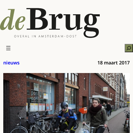
Ga
naar
de
inhoud
Zo
nieuws
18 maart 2017