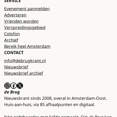
SERVICE
Evenement aanmelden
Adverteren
Vrienden worden
Verspreidingsgebied
Colofon
Archief
Bereik heel Amsterdam
CONTACT
info@debrugkrant.nl
Nieuwsbrief
Nieuwsbrief archief
Instagram
Facebook
X
de Brug
Nieuwskrant sinds 2008, overal in Amsterdam-Oost.
Huis-aan-huis, via 85 afhaalpunten en digitaal.
Nóg zichtbaarder, met liefde gemaakt. Om
de Brug
kan