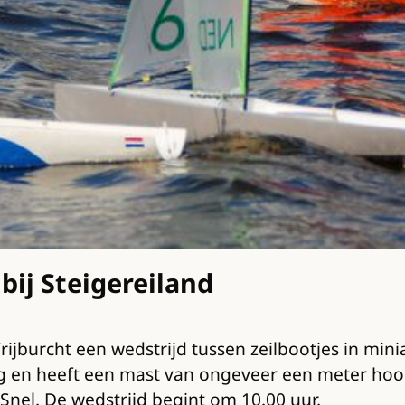
bij Steigereiland
rijburcht een wedstrijd tussen zeilbootjes in min
ang en heeft een mast van ongeveer een meter ho
Snel. De wedstrijd begint om 10.00 uur.