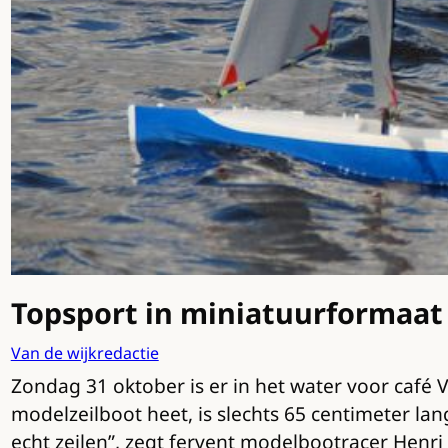
Topsport in miniatuurformaat 
Van de wijkredactie
Zondag 31 oktober is er in het water voor café V
modelzeilboot heet, is slechts 65 centimeter l
echt zeilen”, zegt fervent modelbootracer Henri 