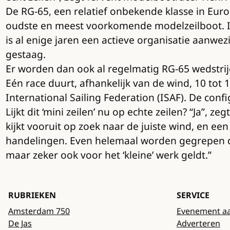
De RG-65, een relatief onbekende klasse in Euro
oudste en meest voorkomende modelzeilboot. In
is al enige jaren een actieve organisatie aanwe
gestaag.
Er worden dan ook al regelmatig RG-65 wedstrijd
Eén race duurt, afhankelijk van de wind, 10 tot 
International Sailing Federation (ISAF). De con
Lijkt dit ‘mini zeilen’ nu op echte zeilen? “Ja”, z
kijkt vooruit op zoek naar de juiste wind, en ee
handelingen. Even helemaal worden gegrepen do
maar zeker ook voor het ‘kleine’ werk geldt.”
RUBRIEKEN
SERVICE
Amsterdam 750
Evenement a
De Jas
Adverteren