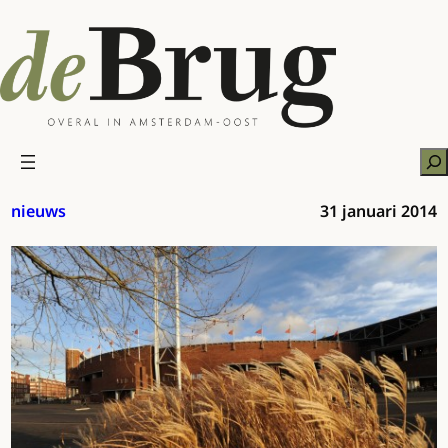
Ga
naar
de
inhoud
Zo
nieuws
31 januari 2014