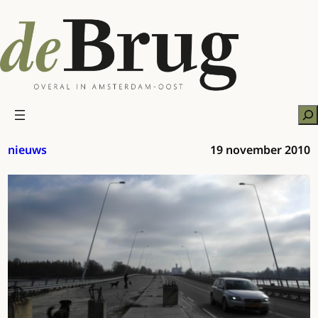
Ga
naar
de
inhoud
Zo
nieuws
19 november 2010