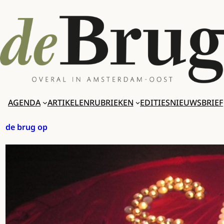
Ga
naar
de
inhoud
AGENDA
ARTIKELEN
RUBRIEKEN
EDITIES
NIEUWSBRIEF
de brug op