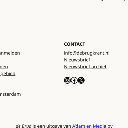
CONTACT
anmelden
info@debrugkrant.nl
Nieuwsbrief
rden
Nieuwsbrief archief
sgebied
Instagram
Facebook
X
Amsterdam
de Brug
is een uitgave van
A’dam en Media bv