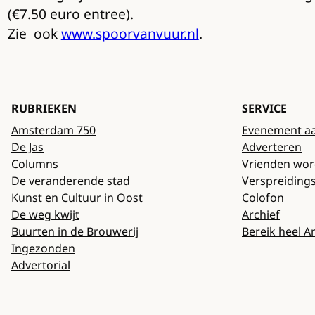
(€7.50 euro entree).
Zie ook
www.spoorvanvuur.nl
.
RUBRIEKEN
SERVICE
Amsterdam 750
Evenement a
De Jas
Adverteren
Columns
Vrienden wo
De veranderende stad
Verspreiding
Kunst en Cultuur in Oost
Colofon
De weg kwijt
Archief
Buurten in de Brouwerij
Bereik heel 
Ingezonden
Advertorial