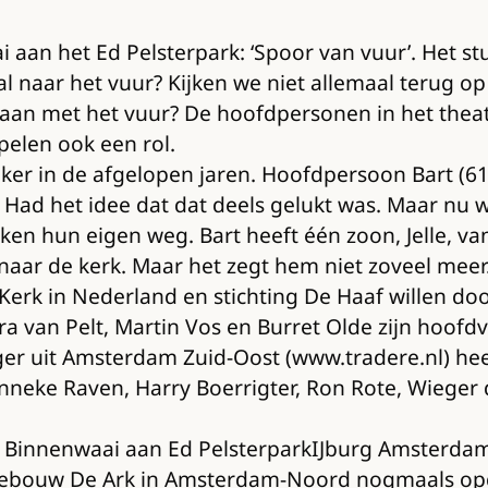
i aan het Ed Pelsterpark: ‘Spoor van vuur’. Het s
al naar het vuur? Kijken we niet allemaal terug o
aan met het vuur? De hoofdpersonen in het theat
pelen ook een rol.
eker in de afgelopen jaren. Hoofdpersoon Bart (6
. Had het idee dat dat deels gelukt was. Maar nu w
hun eigen weg. Bart heeft één zoon, Jelle, van 2
naar de kerk. Maar het zegt hem niet zoveel meer
Kerk in Nederland en stichting De Haaf willen do
ra van Pelt, Martin Vos en Burret Olde zijn hoofd
ger uit Amsterdam Zuid-Oost (www.tradere.nl) hee
, Anneke Raven, Harry Boerrigter, Ron Rote, Wiege
de Binnenwaai aan Ed PelsterparkIJburg Amsterdam (
kgebouw De Ark in Amsterdam-Noord nogmaals opg