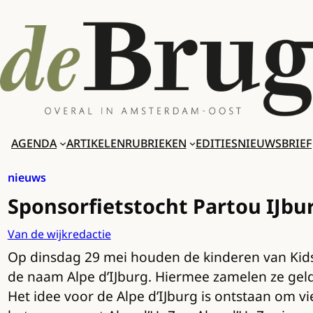
Ga
naar
de
inhoud
AGENDA
ARTIKELEN
RUBRIEKEN
EDITIES
NIEUWSBRIEF
nieuws
Sponsorfietstocht Partou IJbu
Van de wijkredactie
Op dinsdag 29 mei houden de kinderen van Kidsc
de naam Alpe d’IJburg. Hiermee zamelen ze geld
Het idee voor de Alpe d’IJburg is ontstaan om 