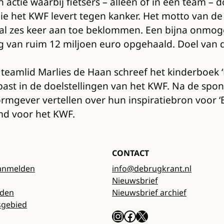
actie waarbij fietsers – alleen of in een team – 
ie het KWF levert tegen kanker. Het motto van de 
l zes keer aan toe beklommen. Een bijna onmogel
van ruim 12 miljoen euro opgehaald. Doel van de 
 teamlid Marlies de Haan schreef het kinderboek ‘
st in de doelstellingen van het KWF. Na de sponso
 vormgever vertellen over hun inspiratiebron voor 
emd voor het KWF.
CONTACT
anmelden
info@debrugkrant.nl
Nieuwsbrief
rden
Nieuwsbrief archief
sgebied
Instagram
Facebook
X