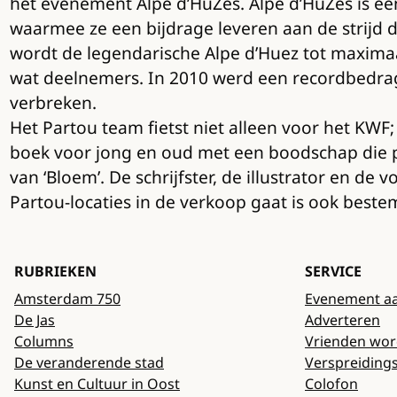
het evenement Alpe d’HuZes. Alpe d’HuZes is een 
waarmee ze een bijdrage leveren aan de strijd d
wordt de legendarische Alpe d’Huez tot maximaa
wat deelnemers. In 2010 werd een recordbedrag 
verbreken.
Het Partou team fietst niet alleen voor het KWF;
boek voor jong en oud met een boodschap die pa
van ‘Bloem’. De schrijfster, de illustrator en de
Partou-locaties in de verkoop gaat is ook best
RUBRIEKEN
SERVICE
Amsterdam 750
Evenement a
De Jas
Adverteren
Columns
Vrienden wo
De veranderende stad
Verspreiding
Kunst en Cultuur in Oost
Colofon