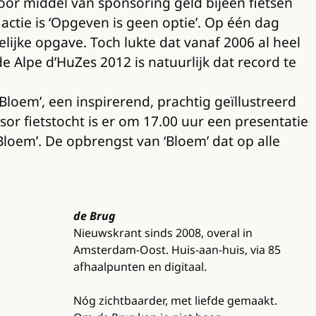
door middel van sponsoring geld bijeen fietsen
actie is ‘Opgeven is geen optie’. Op één dag
ijke opgave. Toch lukte dat vanaf 2006 al heel
Alpe d’HuZes 2012 is natuurlijk dat record te
Bloem’, een inspirerend, prachtig geïllustreerd
r fietstocht is er om 17.00 uur een presentatie
‘Bloem’. De opbrengst van ‘Bloem’ dat op alle
de Brug
Nieuwskrant sinds 2008, overal in
Amsterdam-Oost. Huis-aan-huis, via 85
afhaalpunten en digitaal.
Nóg zichtbaarder, met liefde gemaakt.