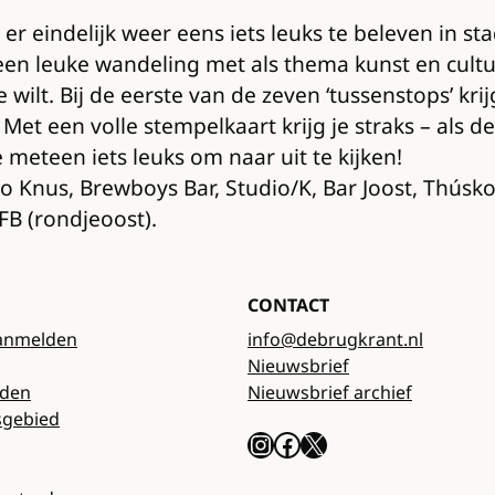
r eindelijk weer eens iets leuks te beleven in sta
 een leuke wandeling met als thema kunst en cul
wilt. Bij de eerste van de zeven ‘tussenstops’ krij
n. Met een volle stempelkaart krijg je straks – al
 meteen iets leuks om naar uit te kijken!
ro Knus, Brewboys Bar, Studio/K, Bar Joost, Thú
FB (rondjeoost).
CONTACT
anmelden
info@debrugkrant.nl
Nieuwsbrief
rden
Nieuwsbrief archief
sgebied
Instagram
Facebook
X