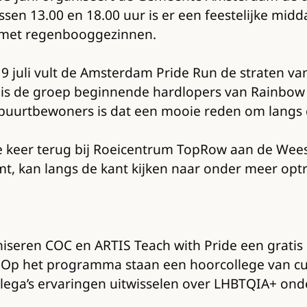
en 13.00 en 18.00 uur is er een feestelijke midd
t met regenbooggezinnen.
19 juli vult de Amsterdam Pride Run de straten van
der is de groep beginnende hardlopers van Rainbow
r buurtbewoners is dat een mooie reden om langs 
de keer terug bij Roeicentrum TopRow aan de Wee
mt, kan langs de kant kijken naar onder meer optr
seren COC en ARTIS Teach with Pride een gratis 
s. Op het programma staan een hoorcollege van c
llega’s ervaringen uitwisselen over LHBTQIA+ onde