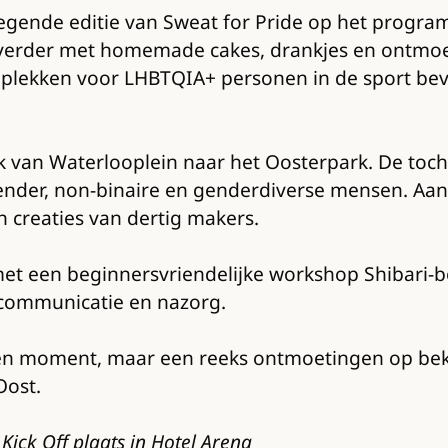
de negende editie van Sweat for Pride op het pro
a verder met homemade cakes, drankjes en ontmo
ige plekken voor LHBTQIA+ personen in de sport be
k van Waterlooplein naar het Oosterpark. De toc
sgender, non-binaire en genderdiverse mensen. Aan
 creaties van dertig makers.
et een beginnersvriendelijke workshop Shibari-
 communicatie en nazorg.
n moment, maar een reeks ontmoetingen op beken
Oost.
Kick Off plaats in Hotel Arena