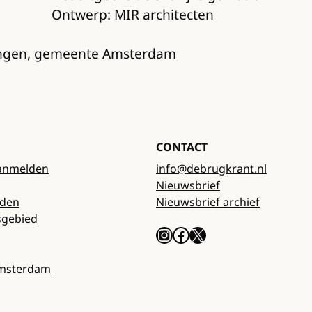
Ontwerp: MIR architecten
ringen, gemeente Amsterdam
CONTACT
anmelden
info@debrugkrant.nl
Nieuwsbrief
rden
Nieuwsbrief archief
sgebied
Instagram
Facebook
X
Amsterdam