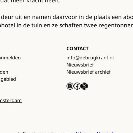
dat meer kracht heeft.
de deur uit en namen daarvoor in de plaats een 
hotel in de tuin en ze schaften twee regentonne
CONTACT
anmelden
info@debrugkrant.nl
Nieuwsbrief
rden
Nieuwsbrief archief
sgebied
Instagram
Facebook
X
Amsterdam