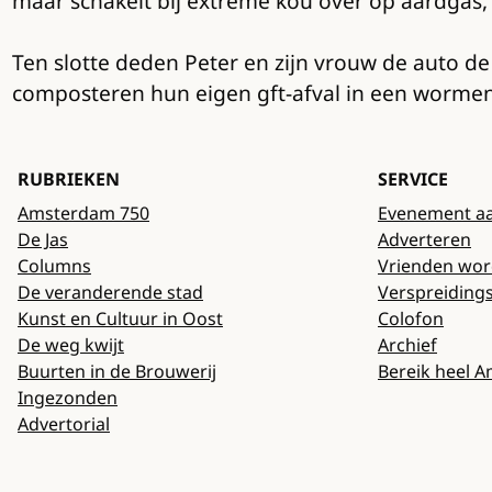
maar schakelt bij extreme kou over op aardgas, 
Ten slotte deden Peter en zijn vrouw de auto 
composteren hun eigen gft-afval in een wormen
RUBRIEKEN
SERVICE
Amsterdam 750
Evenement a
De Jas
Adverteren
Columns
Vrienden wo
De veranderende stad
Verspreiding
Kunst en Cultuur in Oost
Colofon
De weg kwijt
Archief
Buurten in de Brouwerij
Bereik heel 
Ingezonden
Advertorial