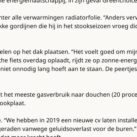
e energiemaatschappij, in zijn geval Greenchoic
er alle verwarmingen radiatorfolie. “Anders verw
ikke gordijnen die hij in het stookseizoen vroeg di
nelen op het dak plaatsen. “Het voelt goed om mi
che fiets overdag oplaadt, rijdt ze op zonne-energie
iet onnodig lang hoeft aan te staan. De peertjes 
t het meeste gasverbruik naar douchen (20 proce
kookplaat.
e. “We hebben in 2019 een nieuwe cv laten instal
raden vanwege geluidsoverlast voor de buren.”