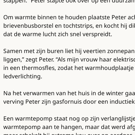
stappen.” Peter stapte ook over op een duurzam
Om warmte binnen te houden plaatste Peter acht
brievenbusborstel en tochtstrips, en kocht hij d
dat de warme lucht zich snel verspreidt.
Samen met zijn buren liet hij veertien zonnepa
liggen,” zegt Peter. “Als mijn vrouw haar elektris
in een thermosfles, zodat het warmhoudplaatje n
ledverlichting.
Na het verwarmen van het huis in de winter gaa
verving Peter zijn gasfornuis door een inductie
Een warmtepomp staat nog op zijn verlanglijstj
warmtepomp aan te hangen, maar dat werd afge