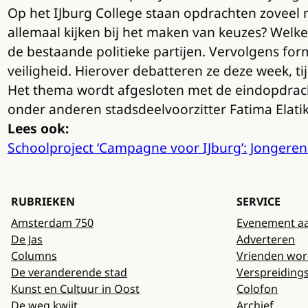
Op het IJburg College staan opdrachten zoveel m
allemaal kijken bij het maken van keuzes? Welke
de bestaande politieke partijen. Vervolgens fo
veiligheid. Hierover debatteren ze deze week, ti
Het thema wordt afgesloten met de eindopdracht
onder anderen stadsdeelvoorzitter Fatima Elati
Lees ook:
Schoolproject ‘Campagne voor IJburg’: Jongeren
RUBRIEKEN
SERVICE
Amsterdam 750
Evenement a
De Jas
Adverteren
Columns
Vrienden wo
De veranderende stad
Verspreiding
Kunst en Cultuur in Oost
Colofon
De weg kwijt
Archief