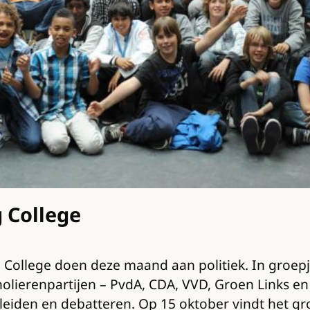
g College
rg College doen deze maand aan politiek. In groe
olierenpartijen – PvdA, CDA, VVD, Groen Links en
eiden en debatteren. Op 15 oktober vindt het gro