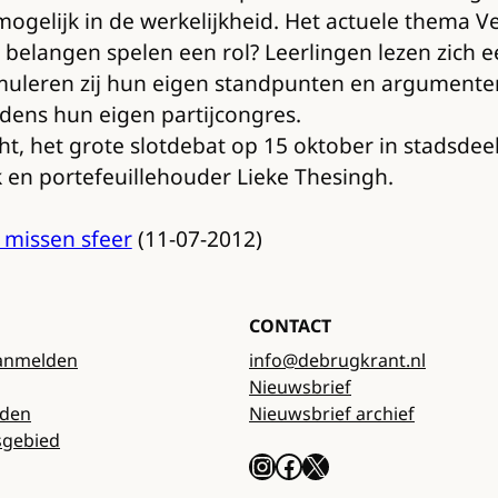
ogelijk in de werkelijkheid. Het actuele thema V
 belangen spelen een rol? Leerlingen lezen zich e
rmuleren zij hun eigen standpunten en argumente
jdens hun eigen partijcongres.
, het grote slotdebat op 15 oktober in stadsdee
k en portefeuillehouder Lieke Thesingh.
 missen sfeer
(11-07-2012)
CONTACT
anmelden
info@debrugkrant.nl
Nieuwsbrief
rden
Nieuwsbrief archief
sgebied
Instagram
Facebook
X