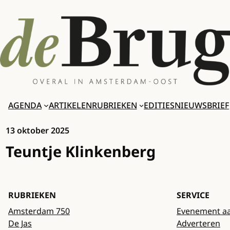
Ga
naar
de
inhoud
AGENDA
ARTIKELEN
RUBRIEKEN
EDITIES
NIEUWSBRIEF
13 oktober 2025
Teuntje Klinkenberg
RUBRIEKEN
SERVICE
Amsterdam 750
Evenement a
De Jas
Adverteren