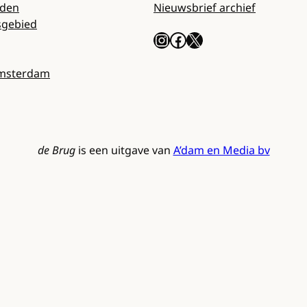
rden
Nieuwsbrief archief
sgebied
Instagram
Facebook
X
Amsterdam
de Brug
is een uitgave van
A’dam en Media bv