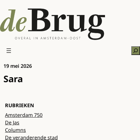
Ga
naar
de
inhoud
Zo
19 mei 2026
Sara
RUBRIEKEN
Amsterdam 750
De Jas
Columns
De veranderende stad