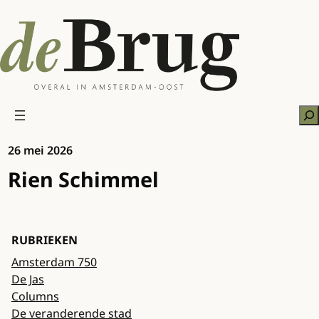
Ga
naar
de
inhoud
Zo
26 mei 2026
Rien Schimmel
RUBRIEKEN
Amsterdam 750
De Jas
Columns
De veranderende stad