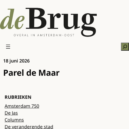
Ga
naar
de
inhoud
Zo
18 juni 2026
Parel de Maar
RUBRIEKEN
Amsterdam 750
De Jas
Columns
De veranderende stad