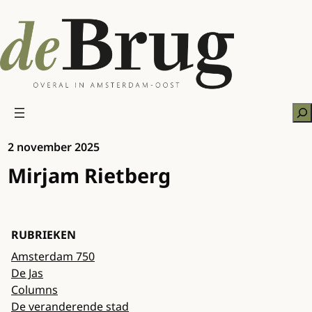
Ga
naar
de
inhoud
Zo
2 november 2025
Mirjam Rietberg
RUBRIEKEN
Amsterdam 750
De Jas
Columns
De veranderende stad