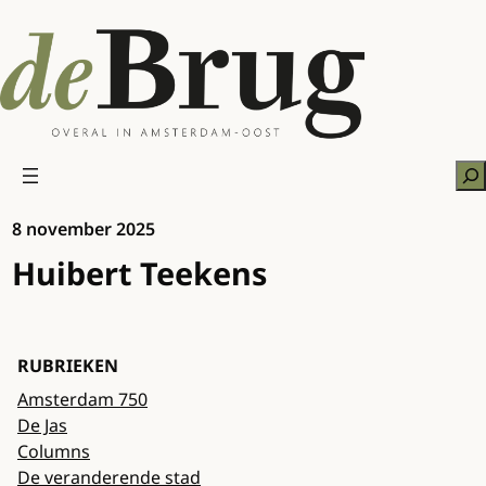
Ga
naar
de
inhoud
Zo
8 november 2025
Huibert Teekens
RUBRIEKEN
Amsterdam 750
De Jas
Columns
De veranderende stad