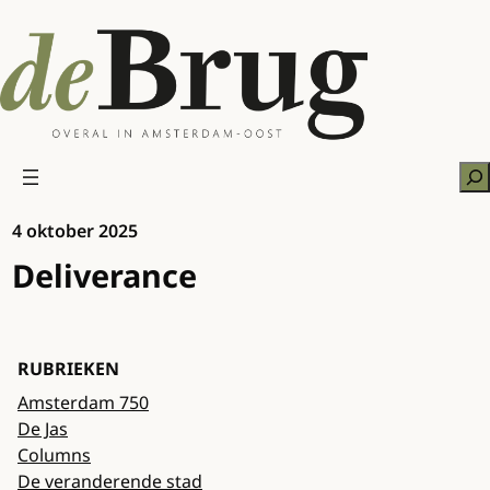
Ga
naar
de
inhoud
Zo
4 oktober 2025
Deliverance
RUBRIEKEN
Amsterdam 750
De Jas
Columns
De veranderende stad