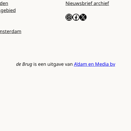
rden
Nieuwsbrief archief
sgebied
Instagram
Facebook
X
Amsterdam
de Brug
is een uitgave van
A’dam en Media bv