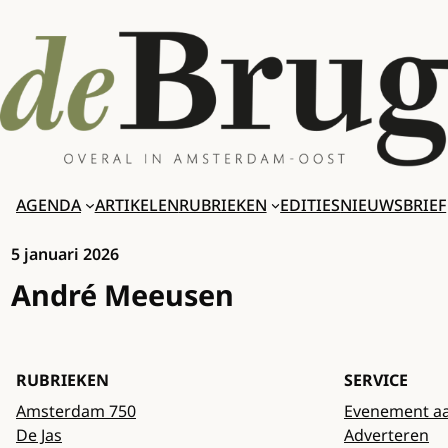
Ga
naar
de
inhoud
AGENDA
ARTIKELEN
RUBRIEKEN
EDITIES
NIEUWSBRIEF
5 januari 2026
André Meeusen
RUBRIEKEN
SERVICE
Amsterdam 750
Evenement a
De Jas
Adverteren