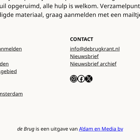
vuil opgeruimd, alle hulp is welkom. Verzamelpun
nodigde materiaal, graag aanmelden met een mailt
CONTACT
anmelden
info@debrugkrant.nl
Nieuwsbrief
rden
Nieuwsbrief archief
sgebied
Instagram
Facebook
X
Amsterdam
de Brug
is een uitgave van
A’dam en Media bv