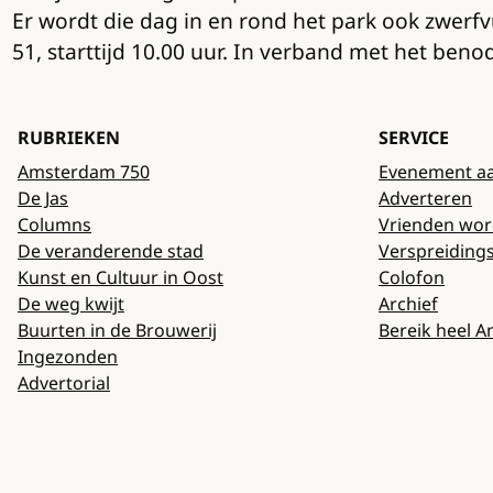
Er wordt die dag in en rond het park ook zwerf
51, starttijd 10.00 uur. In verband met het be
RUBRIEKEN
SERVICE
Amsterdam 750
Evenement a
De Jas
Adverteren
Columns
Vrienden wo
De veranderende stad
Verspreiding
Kunst en Cultuur in Oost
Colofon
De weg kwijt
Archief
Buurten in de Brouwerij
Bereik heel 
Ingezonden
Advertorial