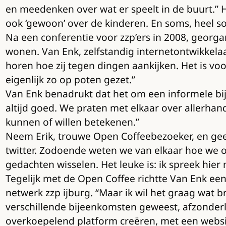
en meedenken over wat er speelt in de buurt.” H
ook ‘gewoon’ over de kinderen. En soms, heel s
Na een conferentie voor zzp’ers in 2008, georgan
wonen. Van Enk, zelfstandig internetontwikkelaa
horen hoe zij tegen dingen aankijken. Het is vo
eigenlijk zo op poten gezet.”
Van Enk benadrukt dat het om een informele bij
altijd goed. We praten met elkaar over allerha
kunnen of willen betekenen.”
Neem Erik, trouwe Open Coffeebezoeker, en geen 
twitter. Zodoende weten we van elkaar hoe we 
gedachten wisselen. Het leuke is: ik spreek hie
Tegelijk met de Open Coffee richtte Van Enk een
netwerk zzp ijburg. “Maar ik wil het graag wat b
verschillende bijeenkomsten geweest, afzonderli
overkoepelend platform creëren, met een websit