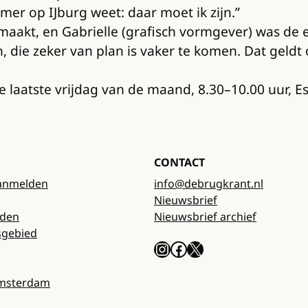
er op IJburg weet: daar moet ik zijn.”
 maakt, en Gabrielle (grafisch vormgever) was d
han, die zeker van plan is vaker te komen. Dat geld
laatste vrijdag van de maand, 8.30–10.00 uur, Es
CONTACT
anmelden
info@debrugkrant.nl
Nieuwsbrief
rden
Nieuwsbrief archief
sgebied
Instagram
Facebook
X
Amsterdam