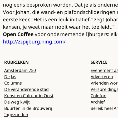
nog eens besproken worden. Dat je als ondernem
Voor Johan, die wand- en plafondschilderingen
eerste keer. “Het is een leuk initiatief,” zegt Jo
kansen, je weet maar nooit waar het toe leidt.”
Open Coffee
voor ondernemende IJburgers: elke 
http://zzpijburg.ning.com/
RUBRIEKEN
SERVICE
Amsterdam 750
Evenement a
De Jas
Adverteren
Columns
Vrienden wo
De veranderende stad
Verspreiding
Kunst en Cultuur in Oost
Colofon
De weg kwijt
Archief
Buurten in de Brouwerij
Bereik heel 
Ingezonden