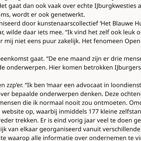
et gaat dan ook vaak over echte IJburgkwesties a
oms, wordt er ook genetwerkt.
iseerd door kunstenaarscollectief ‘Het Blauwe Hui
r, wilde daar iets mee. “Ik vind het zelf ook le
or mij niet eens puur zakelijk. Het fenomeen Open
eenkomst gaat. “De ene maand zijn er drie mense
nde onderwerpen. Hier komen betrokken IJburgers 
zzp’er. “Ik ben ‘maar een advocaat in loondienst
over bepaalde onderwerpen denken. Deze ochtendko
r mensen die ik normaal nooit zou ontmoeten. Omda
 website op, waarbij inmiddels 177 kleine zelfsta
reder trekken. Er is eind vorig jaar veel te doen 
jk van elkaar georganiseerd vanuit verschillende
e waarop alle informatie over ondernemen te vin