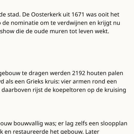
e stad. De Oosterkerk uit 1671 was ooit het
op de nominatie om te verdwijnen en krijgt nu
iekshow die de oude muren tot leven wekt.
t gebouw te dragen werden 2192 houten palen
 als een Grieks kruis: vier armen rond een
daarboven rijst de koepeltoren op de kruising
bouw bouwvallig was; er lag zelfs een sloopplan
jk en restaureerde het gebouw. Later