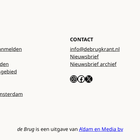
CONTACT
anmelden
info@debrugkrant.nl
Nieuwsbrief
rden
Nieuwsbrief archief
sgebied
Instagram
Facebook
X
Amsterdam
de Brug
is een uitgave van
A’dam en Media bv