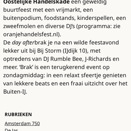
Oostelijke Handelskade
een geweldig
buurtfeest met een vrijmarkt, een
buitenpodium, foodstands, kinderspellen, een
zweefmolen en diverse DJ’s (programma: zie
oranjehandelsfest.nl).
De
day after
brak je na een wilde feestavond
lekker uit bij Bij Storm (IJdijk 10), met
optredens van DJ Rumble Bee, J-Richards en
meer. ‘Brak’ is een terugkerend event op
zondagmiddag: in een relaxt sfeertje genieten
van lekkere beats en een fraai uitzicht over het
Buiten-IJ.
RUBRIEKEN
Amsterdam 750
De Jas