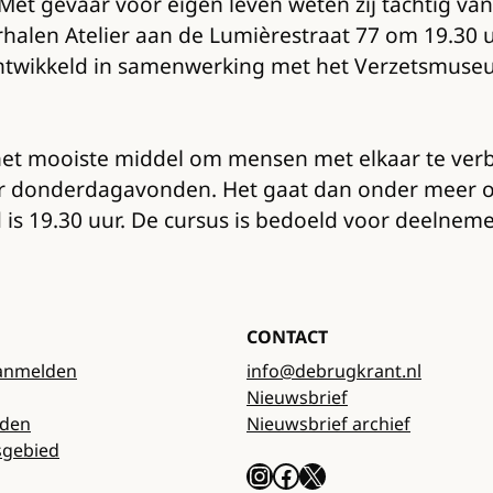
t gevaar voor eigen leven weten zij tachtig van 
erhalen Atelier aan de Lumièrestraat 77 om 19.30 
 ontwikkeld in samenwerking met het Verzetsmus
s het mooiste middel om mensen met elkaar te verb
vier donderdagavonden. Het gaat dan onder meer
jd is 19.30 uur. De cursus is bedoeld voor deelne
CONTACT
anmelden
info@debrugkrant.nl
Nieuwsbrief
rden
Nieuwsbrief archief
sgebied
Instagram
Facebook
X