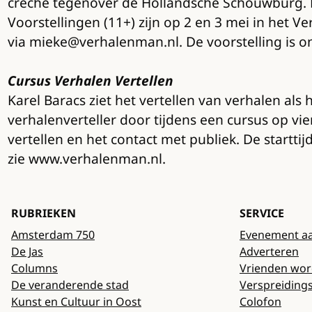
crèche tegenover de Hollandsche Schouwburg. Me
Voorstellingen (11+) zijn op 2 en 3 mei in het V
via mieke@verhalenman.nl. De voorstelling is
Cursus Verhalen Vertellen
Karel Baracs ziet het vertellen van verhalen al
verhalenverteller door tijdens een cursus op 
vertellen en het contact met publiek. De startti
zie www.verhalenman.nl.
RUBRIEKEN
SERVICE
Amsterdam 750
Evenement a
De Jas
Adverteren
Columns
Vrienden wo
De veranderende stad
Verspreiding
Kunst en Cultuur in Oost
Colofon