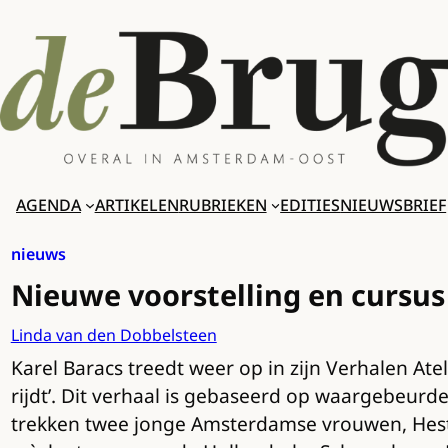
Ga
naar
de
inhoud
AGENDA
ARTIKELEN
RUBRIEKEN
EDITIES
NIEUWSBRIEF
nieuws
Nieuwe voorstelling en cursus
Linda van den Dobbelsteen
Karel Baracs treedt weer op in zijn Verhalen At
rijdt’. Dit verhaal is gebaseerd op waargebeurd
trekken twee jonge Amsterdamse vrouwen, Hester