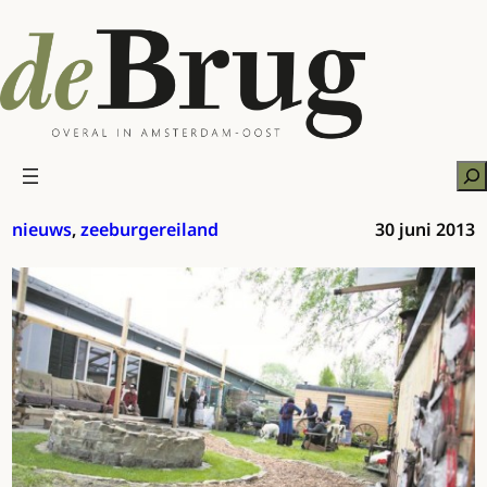
Ga
naar
de
inhoud
Zo
nieuws
, 
zeeburgereiland
30 juni 2013