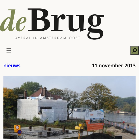
Ga
naar
de
inhoud
Zo
nieuws
11 november 2013